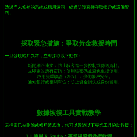
透過尚未修補的系統或應用漏洞，繞過防護直接存取帳戶或設備資
料。
採取緊急措施：爭取黃金救援時間
一旦發現帳戶異常，立即採取以下動作：
斷開網路連接：防止駭客進一步控制或傳送資料。
立即更改所有密碼：使用強密碼並避免重複使用。
啟用雙重驗證（2FA）：強化帳戶安全。
通知銀行或相關單位：防止資金損失或身份冒用。
數據恢復工具實戰教學
若檔案已被刪除或帳戶遭篡改，您可以透過以下專業工具協助救援：
3.1 使用 R-Studio：專業級資料救援軟體