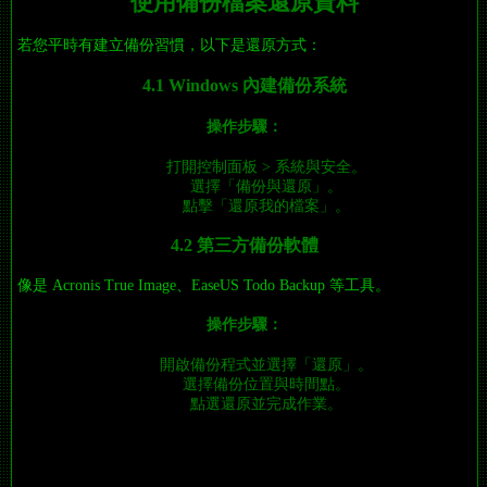
使用備份檔案還原資料
若您平時有建立備份習慣，以下是還原方式：
4.1 Windows 內建備份系統
操作步驟：
打開控制面板 > 系統與安全。
選擇「備份與還原」。
點擊「還原我的檔案」。
4.2 第三方備份軟體
像是 Acronis True Image、EaseUS Todo Backup 等工具。
操作步驟：
開啟備份程式並選擇「還原」。
選擇備份位置與時間點。
點選還原並完成作業。