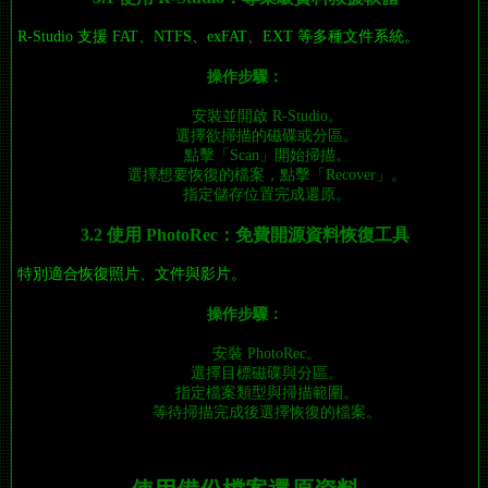
R-Studio 支援 FAT、NTFS、exFAT、EXT 等多種文件系統。
操作步驟：
安裝並開啟 R-Studio。
選擇欲掃描的磁碟或分區。
點擊「Scan」開始掃描。
選擇想要恢復的檔案，點擊「Recover」。
指定儲存位置完成還原。
3.2 使用 PhotoRec：免費開源資料恢復工具
特別適合恢復照片、文件與影片。
操作步驟：
安裝 PhotoRec。
選擇目標磁碟與分區。
指定檔案類型與掃描範圍。
等待掃描完成後選擇恢復的檔案。