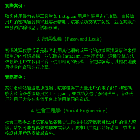
實際案例：
駭客使用暴力破解工具對某 Instagram 用戶的賬戶進行攻擊。由於該
用戶的密碼過於簡單且容易猜測，駭客成功突破了防線，並在其賬戶
中發佈詐騙訊息，誘騙粉絲。
3.
密碼洩漏（Password Leak）
密碼洩漏攻擊通常是駭客利用其他網站或平台的數據庫泄露事件來獲
取用戶的登錄憑據，並試圖在 Instagram 上進行登錄。這種攻擊方法
依賴於用戶在多個平台上使用相同的密碼，這使得駭客可以輕易地使
用泄露的資訊進行攻擊。
實際案例：
某知名網站遭遇數據洩漏，駭客獲得了大量用戶的電子郵件和密碼。
駭客將這些憑據應用於 Instagram，並成功入侵了多個賬戶，這些賬
戶的用戶大多在多個平台上使用相同的密碼。
4.
社會工程學（Social Engineering）
社會工程學是指駭客通過各種心理操控手段來獲取目標用戶的個人資
訊。駭客可能會偽裝成朋友或家人，要求用戶提供登錄憑據，或者直
接誘使用戶透露敏感資料。