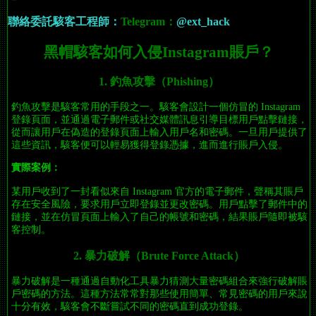
聯絡委託駭客工程師：
Telegram：
@ext_hack
黑帽駭客如何入侵Instagram賬戶？
1.
釣魚攻擊（Phishing）
釣魚攻擊是駭客常用的手段之一。駭客會設計一個仿冒的 Instagram
登錄頁面，並通過電子郵件或社交媒體訊息引導目標用戶點擊鏈接，
從而讓用戶在偽造的登錄頁面上輸入用戶名和密碼。一旦用戶提供了
這些資訊，駭客便可以輕易獲得登錄憑據，進而進行賬戶入侵。
實際案例：
某用戶收到了一封看似來自 Instagram 官方的電子郵件，聲稱其賬戶
存在安全風險，要求用戶立即登錄並更改密碼。用戶點擊了郵件中的
鏈接，並在仿冒頁面上輸入了自己的帳號和密碼，結果賬戶隨即被駭
客控制。
2.
暴力破解（Brute Force Attack）
暴力破解是一種通過自動化工具暴力猜測大量密碼組合來強行破解賬
戶密碼的方法。這種方法常常對那些使用簡單、常見密碼的用戶來說
十分有效，駭客會不斷嘗試不同的密碼直到成功登錄。