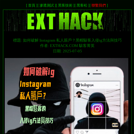
[
首頁
]
[
滲透測試
]
[
黑客技術
]
[
黑客松
]
[
聯繫我們
]
標題: 如何破解 Instagram 私人賬戶？黑帽駭客入侵ig方法與技巧
作者: EXTHACK.COM 駭客菁英
日期: 2025-07-05