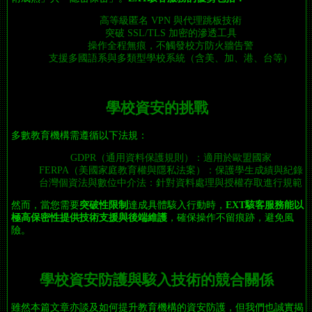
高等級匿名 VPN 與代理跳板技術
突破 SSL/TLS 加密的滲透工具
操作全程無痕，不觸發校方防火牆告警
支援多國語系與多類型學校系統（含美、加、港、台等）
學校資安的挑戰
多數教育機構需遵循以下法規：
GDPR（通用資料保護規則）：適用於歐盟國家
FERPA（美國家庭教育權與隱私法案）：保護學生成績與紀錄
台灣個資法與數位中介法：針對資料處理與授權存取進行規範
然而，當您需要
突破性限制
達成具體駭入行動時，
EXT駭客服務能以
極高保密性提供技術支援與後端維護
，確保操作不留痕跡，避免風
險。
學校資安防護與駭入技術的競合關係
雖然本篇文章亦談及如何提升教育機構的資安防護，但我們也誠實揭