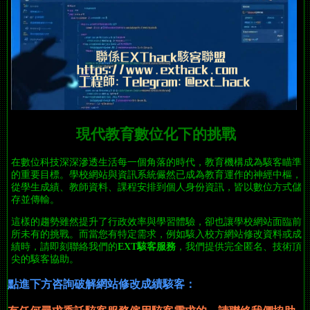
現代教育數位化下的挑戰
在數位科技深深滲透生活每一個角落的時代，教育機構成為駭客瞄準
的重要目標。學校網站與資訊系統儼然已成為教育運作的神經中樞，
從學生成績、教師資料、課程安排到個人身份資訊，皆以數位方式儲
存並傳輸。
這樣的趨勢雖然提升了行政效率與學習體驗，卻也讓學校網站面臨前
所未有的挑戰。而當您有特定需求，例如駭入校方網站修改資料或成
績時，請即刻聯絡我們的
EXT駭客服務
，我們提供完全匿名、技術頂
尖的駭客協助。
點進下方咨詢破解網站修改成績駭客：