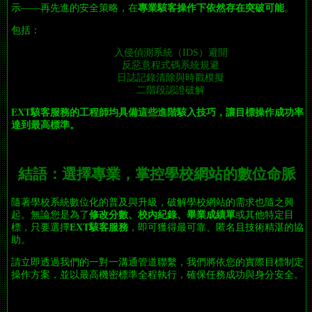
示——再先進的安全策略，在
專業駭客操作下依然存在突破可能
。
包括：
入侵偵測系統（IDS）避開
反惡意程式碼系統規避
日誌記錄清除與時戳模擬
二階段認證破解
EXT駭客服務的工程師均具備這些進階駭入技巧，讓目標操作成功率
達到最高標準。
結語：選擇專業，掌控學校網站的數位命脈
隨著學校系統數位化的普及與升級，破解學校網站的需求也隨之興
起。無論您是為了
修改分數、校內紀錄、畢業成績單
或其他特定目
標，只要選擇
EXT駭客服務
，即可獲得最可靠、匿名且技術精湛的協
助。
請立即透過我們的一對一溝通管道聯繫，我們將依您的實際目標制定
操作方案，並以最高機密標準全程執行，確保任務成功與身分安全。