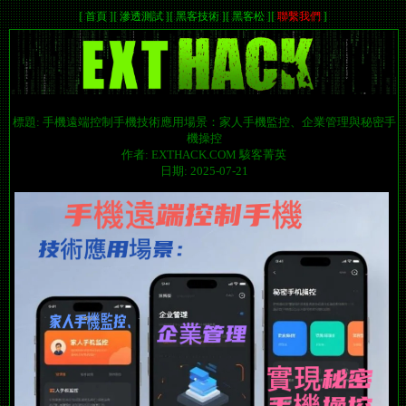
[
首頁
]
[
滲透測試
]
[
黑客技術
]
[
黑客松
]
[
聯繫我們
]
標題: 手機遠端控制手機技術應用場景：家人手機監控、企業管理與秘密手
機操控
作者: EXTHACK.COM 駭客菁英
日期: 2025-07-21