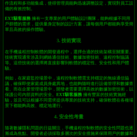
作流程和多功能集成，使得管理員能夠迅速調整設定，實現對員工設
備的有效控制。
EXT駭客服務
擁有一支專業的用戶體驗設計團隊，能夠根據不同用
戶群體的需求，提供量身定制的設計方案，讓每個用戶都能夠享受簡
單且高效的操作體驗。
3. 技術實現
在手機遠程控制軟體的開發過程中，選擇合適的技術架構至關重要。
技術實現通常涉及到網絡通信技術、數據加密技術、遠程控制協議
等。這些技術的選擇將直接影響到軟體的穩定性、安全性和用戶體
驗。
例如，在家庭監控場景中，遠程控制軟體需支持穩定的無線通信協
議，確保即使家庭成員身處異地，也能夠隨時進行設備管理和數據查
看。而在企業管理場景中，開發者需要選擇高效的數據加密技術，以
保護公司內部資料的安全。
EXT駭客服務
擁有豐富的技術實施經
驗，並且可以根據不同需求提供專業的技術支持，確保軟體在各種場
景下都能夠高效、穩定地運行。
4. 安全性考量
隨著數據隱私問題的日益關注，手機遠程控制軟體的安全性問題也逐
漸成為焦點。開發者必須採取多層次的安全措施來保障用戶的數據和