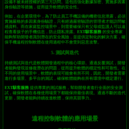
設備不被未經授權的第三方訪問。這包括強化數據加密、實施多因素
身份驗證等措施，從而提升軟體的安全性。
例如，在企業環境中，為了防止員工手機設備的機密信息泄露，必須
實施嚴格的多因素身份驗證，只有經過嚴密驗證的管理者才能訪問敏
感資料。而在家庭監控場景中，則需要確保只有父母或監護人可以遠
程查看孩子的手機信息，防止隱私泄露。
EXT駭客服務
的安全專家
能夠幫助開發者識別潛在的安全風險，並提供定制化的解決方案，確
保手機遠程控制軟體在使用過程中不會受到惡意攻擊。
5. 測試與迭代
持續測試與迭代是軟體開發過程中的核心環節。通過反覆測試，開發
者能夠發現並修復潛在的問題，從而提升軟體的穩定性和可靠性。在
不同的使用場景中，軟體的表現可能會有所不同，因此，開發者需要
進行多場景、多平台的測試，確保軟體能夠在所有環境中穩定運行。
EXT駭客服務
提供專業的測試服務，幫助開發者進行全面的安全測
試，確保軟體在各種使用場景下都能保持最佳表現。通過不斷的迭代
更新，開發者能夠持續改進軟體，保持其競爭力。
遠程控制軟體的應用場景