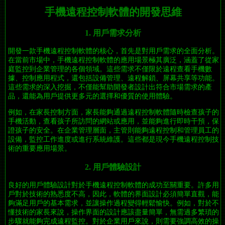
手機遠程控制軟體的開發思維
1. 用戶需求分析
開發一款手機遠程控制軟體的核心，首先是對用戶需求的全面分析。
在當前市場中，手機遠程控制軟體的應用場景極其廣泛，涵蓋了從家
庭監控到企業管理的各個領域。這些需求不僅限於遠程查看手機數
據、控制應用程式，還包括設備管理、遠程解鎖、屏幕共享等功能。
這些需求的深入挖掘，不僅能幫助開發者設計出符合市場需求的產
品，還能為用戶提供更多元的選擇和優質的使用體驗。
例如，在家長控制方面，家長能夠通過遠程控制軟體隨時檢查孩子的
手機活動，查看孩子所訪問的網站或應用，並能夠進行即時干預，保
證孩子的安全。在企業管理層面，主管則能夠遠程控制和管理員工的
設備，監控工作進度或進行系統維護。這些都是現今手機遠程控制技
術的重要應用場景。
2. 用戶體驗設計
良好的用戶體驗設計對於手機遠程控制軟體的成功至關重要。許多用
戶對於技術的熟悉度不高，因此，軟體的界面設計必須簡單直觀，能
夠滿足用戶的基本需求，並讓操作過程變得輕鬆愉快。例如，對於不
懂技術的家長來說，操作界面的設計應該盡量簡單，無需過多繁瑣的
步驟就能夠完成遠程監控。對於企業用戶來說，則需要強調高效的操