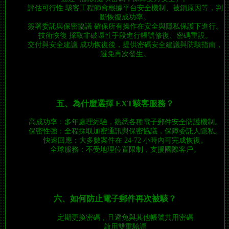
評估可行性 駭客工程師會根據平台安全機制、被鎖原因等，判
斷恢復成功率。
簽署委託與保密協議 確保所有操作在安全與隱私保護下進行。
技術恢復 採取非破壞性手段進行帳號修復、密碼重設。
交付與安全建議 成功恢復後，提供密碼安全建議與防駭指南，
避免再次發生。
五、為什麼選擇 EXT駭客服務？
高成功率：多年處理經驗，熟悉各種電子郵件安全防護機制。
保密性強：全程採取加密通訊與保密協議，保障委託人隱私。
快速回應：大多數案件在 24-72 小時內可完成恢復。
全球服務：不受地理位置限制，支援國際客戶。
六、如何防止電子郵件再次被駭？
定期更換密碼，且避免與其他帳號共用密碼
啟用雙重驗證