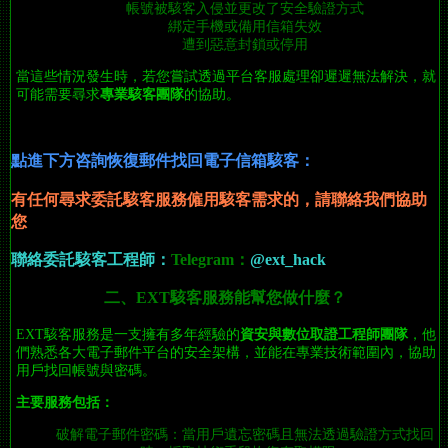
帳號被駭客入侵並更改了安全驗證方式
綁定手機或備用信箱失效
遭到惡意封鎖或停用
當這些情況發生時，若您嘗試透過平台客服處理卻遲遲無法解決，就
可能需要尋求
專業駭客團隊
的協助。
點進下方咨詢恢復郵件找回電子信箱駭客：
有任何尋求委託駭客服務僱用駭客需求
的
，請聯絡我們協助
您
聯絡委託駭客工程師：
Telegram：
@ext_hack
二、EXT駭客服務能幫您做什麼？
EXT駭客服務是一支擁有多年經驗的
資安與數位取證工程師團隊
，他
們熟悉各大電子郵件平台的安全架構，並能在專業技術範圍內，協助
用戶找回帳號與密碼。
主要服務包括：
破解電子郵件密碼：當用戶遺忘密碼且無法透過驗證方式找回