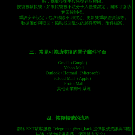
時，採取技術手段恢復存取權限。
恢復被駭帳號：如果帳號被不法分子入侵並鎖定，團隊可協助
奪回控制權。
重設安全設定：包含移除不明綁定、更新雙重驗證資訊等。
數據備份與取回：協助找回遺失的郵件資料、附件檔案。
三、常見可協助恢復的電子郵件平台
Gmail（Google）
Yahoo Mail
Outlook / Hotmail（Microsoft）
iCloud Mail（Apple）
ProtonMail
其他企業郵件系統
四、恢復帳號的流程
聯絡 EXT駭客服務 Telegram：@ext_hack 提供帳號資訊與問題
描述（請勿提供密碼，保障雙方安全）。