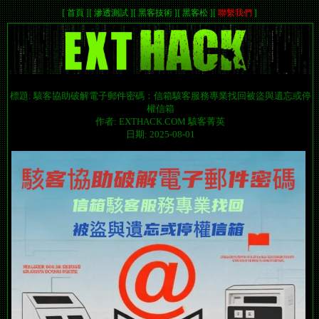
[
首頁
]
[
滲透測試
]
[
黑客技術
]
[
黑客松
]
[
聯繫我們
]
標題: 駭客協助破解電子郵件密碼：信箱駭客服務專業找回被盜與遺忘或停
權信箱
作者: EXTHACK.COM 駭客菁英
日期: 2025-08-01