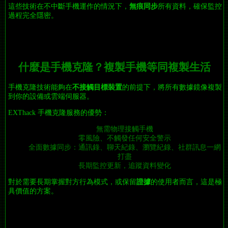
這些技術在不中斷手機運作的情況下，
無痕同步
所有資料，確保監控
過程完全隱密。
什麼是手機克隆？複製手機等同複製生活
手機克隆技術能夠在
不接觸目標裝置
的前提下，將所有數據鏡像複製
到你的設備或雲端伺服器。
EXThack 手機克隆服務的優勢：
無需物理接觸手機
零風險、不觸發任何安全警示
全面數據同步：通訊錄、聊天紀錄、瀏覽紀錄、社群訊息一網
打盡
長期監控更新，追蹤資料變化
對於需要長期掌握對方行為模式，或保留
證據
的使用者而言，這是極
具價值的方案。