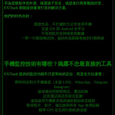
不論是懷疑伴侶外遇、保護孩子安全，或是進行商業風險控管，
EXThack 都能提供量身打造的解決方案。
他們的特色在於：
隱密性高，不打擾對方正常使用手機
支援 iOS 與 Android 全平台
可長期監控並持續更新數據
一對一行動策略諮詢，協助你規劃最有效的行動路線
手機監控技術有哪些？揭露不忠最直接的工具
EXThack 提供的監控功能不只是單純的定位，而是全方位滲透：
即時同步對方手機畫面（支援 LINE、WhatsApp、Telegram、
Instagram）
遠端備份與查閱簡訊、通話紀錄
語音通話與語音留言監聽
遠端啟用手機麥克風與攝影鏡頭收音錄影
取得照片、影片、備忘錄與所有 App 使用紀錄
精準 GPS 定位與行動軌跡追蹤