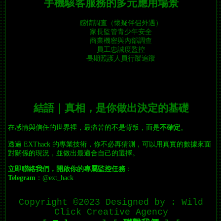
手機駭客服務的多元應用場景
感情調查（懷疑伴侶外遇）
家長監管青少年安全
商業機密與內部調查
員工忠誠度監控
長期照護人員行蹤追蹤
結語｜真相，是你做出決定的基礎
在感情與信任的世界裡，最痛苦的不是背叛，而是
不確定
。
透過 EXThack 的專業技術，你不必再猜測，可以用真實的數據來面
對關係的現況，並做出最適合自己的選擇。
立即聯絡我們，開啟你的專屬監控任務
：
Telegram
：
@ext_hack
Copyright ©2023 Designed by : Wild
Click Creative Agency