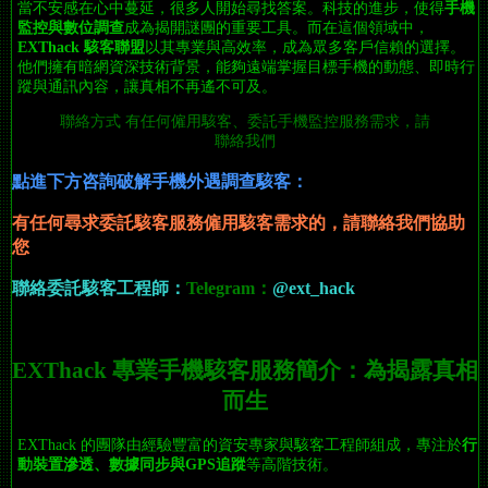
當不安感在心中蔓延，很多人開始尋找答案。科技的進步，使得
手機
監控與數位調查
成為揭開謎團的重要工具。而在這個領域中，
EXThack 駭客聯盟
以其專業與高效率，成為眾多客戶信賴的選擇。
他們擁有暗網資深技術背景，能夠遠端掌握目標手機的動態、即時行
蹤與通訊內容，讓真相不再遙不可及。
聯絡方式 有任何僱用駭客、委託手機監控服務需求，請
聯絡我們
點進下方咨詢破解手機外遇調查駭客：
有任何尋求委託駭客服務僱用駭客需求
的
，請聯絡我們協助
您
聯絡委託駭客工程師：
Telegram：
@ext_hack
EXThack 專業手機駭客服務簡介：為揭露真相
而生
EXThack 的團隊由經驗豐富的資安專家與駭客工程師組成，專注於
行
動裝置滲透、數據同步與GPS追蹤
等高階技術。