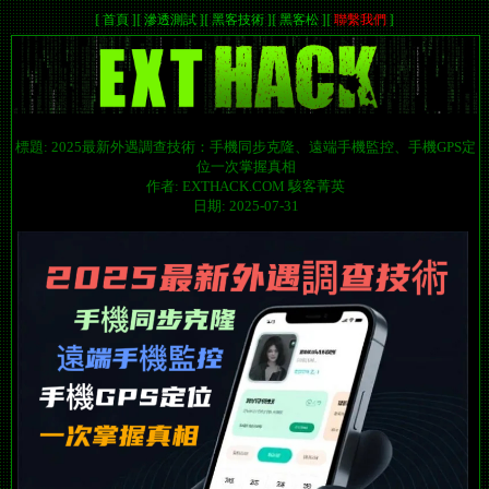
[
首頁
]
[
滲透測試
]
[
黑客技術
]
[
黑客松
]
[
聯繫我們
]
標題: 2025最新外遇調查技術：手機同步克隆、遠端手機監控、手機GPS定
位一次掌握真相
作者: EXTHACK.COM 駭客菁英
日期: 2025-07-31