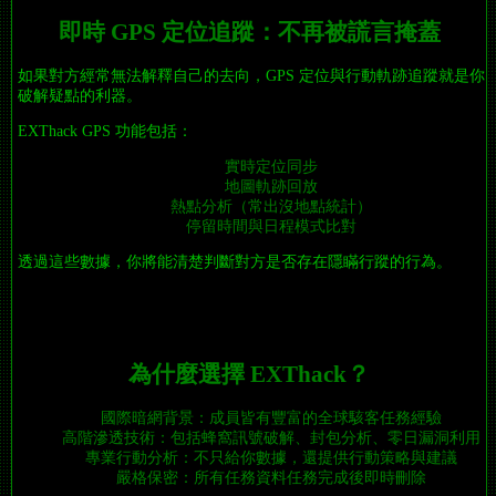
即時 GPS 定位追蹤：不再被謊言掩蓋
如果對方經常無法解釋自己的去向，GPS 定位與行動軌跡追蹤就是你
破解疑點的利器。
EXThack GPS 功能包括：
實時定位同步
地圖軌跡回放
熱點分析（常出沒地點統計）
停留時間與日程模式比對
透過這些數據，你將能清楚判斷對方是否存在隱瞞行蹤的行為。
為什麼選擇 EXThack？
國際暗網背景：成員皆有豐富的全球駭客任務經驗
高階滲透技術：包括蜂窩訊號破解、封包分析、零日漏洞利用
專業行動分析：不只給你數據，還提供行動策略與建議
嚴格保密：所有任務資料任務完成後即時刪除