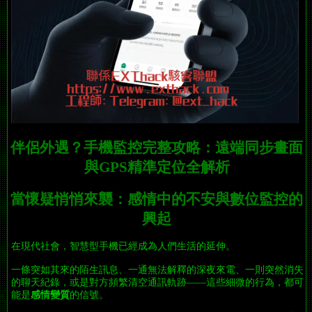
伴侶外遇？手機監控完整攻略：遠端同步畫面
與GPS精準定位全解析
當懷疑悄悄來襲：感情中的不安與數位監控的
興起
在現代社會，智慧型手機已經成為人們生活的延伸。
一條突如其來的陌生訊息、一通無法解釋的深夜來電、一則突然消失
的聊天紀錄，或是對方頻繁清空通訊軌跡——這些細微的行為，都可
能是
感情變質
的信號。