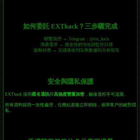
如何委託 EXThack？三步驟完成
聯繫我們 → Telegram：@ext_hack
溝通需求 → 描述你的情況與監控目標
啟動任務 → 完成後收到完整數據與分析報告
安全與隱私保護
EXThack 採用
匿名通訊
與
高強度雙重加密
，確保過程不可追蹤。
所有資料採用一次性處理，任務結束後立即銷毀，保障客戶的絕對隱
私。