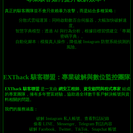
真正的駭客團隊並不會只依賴暴力攻擊，而是結合多種策略：
分散式雲端運算：同時啟動數百台伺服器，大幅加快破解速
度。
智慧字典模型：透過 AI 與行為分析，根據目標習慣建立「專屬
密碼字典」。
自動化腳本：模擬真人操作，降低被 Instagram 防禦系統偵測的
風險。
EXThack 駭客聯盟：專業破解與數位監控團隊
EXThack 駭客聯盟
是一支由
網安工程師、資安顧問與程式專家
組成
的專業團隊，擁有多年豐富經驗，協助過全球數千客戶解決帳號與資
料相關的問題。
我們的服務涵蓋：
破解 Instagram 私人帳號、查看對話紀錄
偷看 LINE、Messenger、Telegram 對話內容
破解 Facebook、Twitter、TikTok、Snapchat 帳號