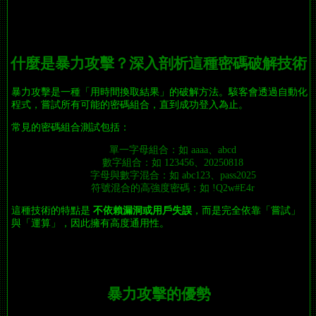
什麼是暴力攻擊？深入剖析這種密碼破解技術
暴力攻擊是一種「用時間換取結果」的破解方法。駭客會透過自動化
程式，嘗試所有可能的密碼組合，直到成功登入為止。
常見的密碼組合測試包括：
單一字母組合：如 aaaa、abcd
數字組合：如 123456、20250818
字母與數字混合：如 abc123、pass2025
符號混合的高強度密碼：如 !Q2w#E4r
這種技術的特點是
不依賴漏洞或用戶失誤
，而是完全依靠「嘗試」
與「運算」，因此擁有高度通用性。
暴力攻擊的優勢