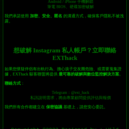
Android / iPhone 手機解鎖
筆電 BIOS、硬碟加密破解
我們承諾使用
加密、安全、匿名
的溝通方式，確保客戶隱私不被洩
露。
想破解 Instagram 私人帳戶？立即聯絡
EXThack
如果您懷疑伴侶有出軌行為、擔心孩子交友圈危險、或需要蒐集證
據，EXThack 駭客聯盟將提供
最可靠的破解與數位監控解決方案
。
聯絡方式
：
Telegram：@ext_hack
私訊說明需求，將由專業顧問提供評估與報價
我們所有合作都建立在
保密協議
基礎上，請您安心委託。