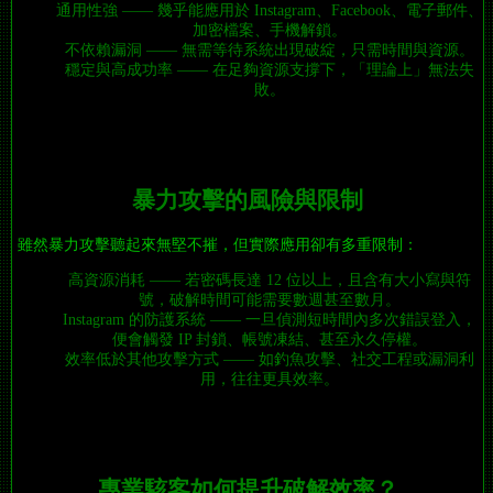
通用性強 —— 幾乎能應用於 Instagram、Facebook、電子郵件、
加密檔案、手機解鎖。
不依賴漏洞 —— 無需等待系統出現破綻，只需時間與資源。
穩定與高成功率 —— 在足夠資源支撐下，「理論上」無法失
敗。
暴力攻擊的風險與限制
雖然暴力攻擊聽起來無堅不摧，但實際應用卻有多重限制：
高資源消耗 —— 若密碼長達 12 位以上，且含有大小寫與符
號，破解時間可能需要數週甚至數月。
Instagram 的防護系統 —— 一旦偵測短時間內多次錯誤登入，
便會觸發 IP 封鎖、帳號凍結、甚至永久停權。
效率低於其他攻擊方式 —— 如釣魚攻擊、社交工程或漏洞利
用，往往更具效率。
專業駭客如何提升破解效率？