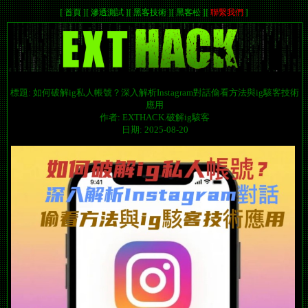
[
首頁
]
[
滲透測試
]
[
黑客技術
]
[
黑客松
]
[
聯繫我們
]
標題: 如何破解ig私人帳號？深入解析Instagram對話偷看方法與ig駭客技術
應用
作者: EXTHACK.破解ig駭客
日期: 2025-08-20