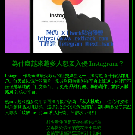
為什麼越來越多人想要入侵 Instagram？
Instagram 作為全球最受歡迎的社交媒體之一，擁有超過
十億活躍用
戶
。每天數以億計的圖片、影片與限時動態在平台上流通，這裡已不
僅僅是單純的「社交舞台」，更是
品牌行銷、藝術創作、數位人脈
拓展
的核心平台。
然而，越來越多使用者選擇將帳戶設為
「私人模式」
，僅允許授權
用戶瀏覽貼文與動態。這樣的設計雖能保護隱私，卻同時激發了某些
人尋求「破解 Instagram 私人帳號」的需求，例如：
想查看伴侶是否存在曖昧行為
父母懷疑孩子的交友圈不單純
企業管理層調查競爭對手動向