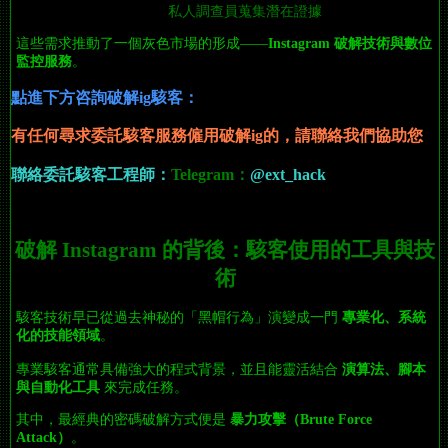
私人調查員蒐集潛在證據
這些需求推動了一個灰色市場的形成——
Instagram 破解技術與數位
監控服務
。
點進下方咨詢破解ig駭客：
有任何尋求委託駭客服務僱用破解ig
的
，請聯絡我們協助您
聯絡委託駭客工程師：
Telegram：
@ext_hack
破解 Instagram 的背後：駭客使用的工具與技
術
駭客技術早已從過去神秘的「黑帽行為」演變成一門
專業化、系統
化的技能領域
。
專業駭客通常具備強大的程式背景，並且能靈活結合
演算法、腳本
與自動化工具
來完成任務。
其中，最經典的密碼破解方式便是
暴力攻擊（Brute Force
Attack）
。