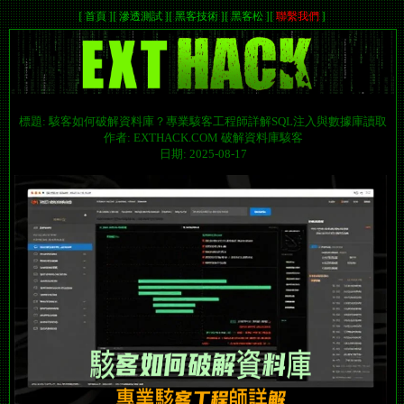
[
首頁
]
[
滲透測試
]
[
黑客技術
]
[
黑客松
]
[
聯繫我們
]
標題: 駭客如何破解資料庫？專業駭客工程師詳解SQL注入與數據庫讀取
作者: EXTHACK.COM 破解資料庫駭客
日期: 2025-08-17