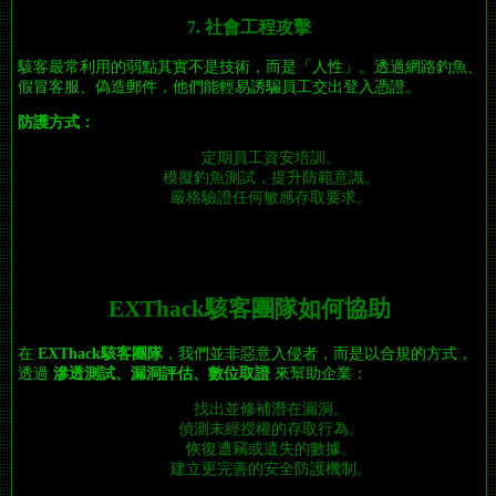
7. 社會工程攻擊
駭客最常利用的弱點其實不是技術，而是「人性」。透過網路釣魚、
假冒客服、偽造郵件，他們能輕易誘騙員工交出登入憑證。
防護方式：
定期員工資安培訓。
模擬釣魚測試，提升防範意識。
嚴格驗證任何敏感存取要求。
EXThack駭客團隊如何協助
在
EXThack駭客團隊
，我們並非惡意入侵者，而是以合規的方式，
透過
滲透測試、漏洞評估、數位取證
來幫助企業：
找出並修補潛在漏洞。
偵測未經授權的存取行為。
恢復遭竊或遺失的數據。
建立更完善的安全防護機制。