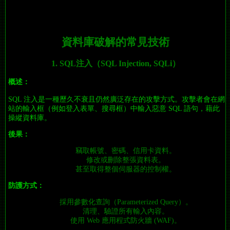
資料庫破解的常見技術
1. SQL注入（SQL Injection, SQLi）
概述：
SQL 注入是一種歷久不衰且仍然廣泛存在的攻擊方式。攻擊者會在網
站的輸入框（例如登入表單、搜尋框）中輸入惡意 SQL 語句，藉此
操縱資料庫。
後果：
竊取帳號、密碼、信用卡資料。
修改或刪除整張資料表。
甚至取得整個伺服器的控制權。
防護方式：
採用參數化查詢（Parameterized Query）。
清理、驗證所有輸入內容。
使用 Web 應用程式防火牆 (WAF)。