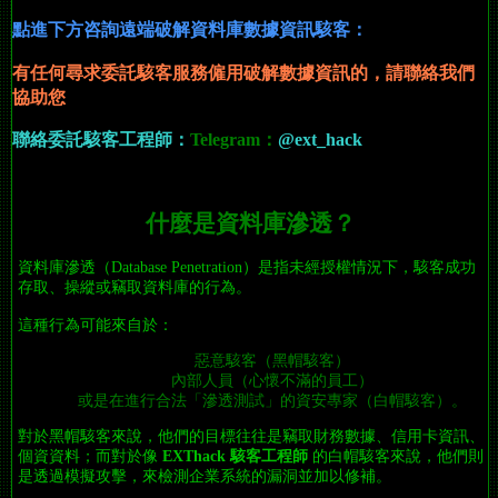
點進下方咨詢遠端破解資料庫數據資訊駭客：
有任何尋求委託駭客服務僱用破解數據資訊
的
，請聯絡我們
協助您
聯絡委託駭客工程師：
Telegram：
@ext_hack
什麼是資料庫滲透？
資料庫滲透（Database Penetration）是指未經授權情況下，駭客成功
存取、操縱或竊取資料庫的行為。
這種行為可能來自於：
惡意駭客（黑帽駭客）
內部人員（心懷不滿的員工）
或是在進行合法「滲透測試」的資安專家（白帽駭客）。
對於黑帽駭客來說，他們的目標往往是竊取財務數據、信用卡資訊、
個資資料；而對於像
EXThack 駭客工程師
的白帽駭客來說，他們則
是透過模擬攻擊，來檢測企業系統的漏洞並加以修補。