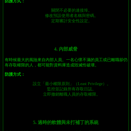
防護方式：
關閉不必要的連接埠。
修改預設使用者名稱與密碼。
定期審計安全性設定。
4. 內部威脅
有時候最大的風險來自內部人員。一名心懷不滿的員工或已離職卻仍
有存取權限的人，都可能對資料庫造成毀滅性破壞。
防護方式：
設立「最小權限原則」（Least Privilege）。
監控並記錄所有存取日誌。
立即撤銷離職人員的存取權限。
5. 過時的軟體與未打補丁的系統