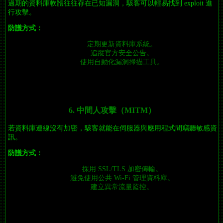
過期的資料庫軟體往往存在已知漏洞，駭客可以輕易找到 exploit 進
行攻擊。
防護方式：
定期更新資料庫系統。
追蹤官方安全公告。
使用自動化漏洞掃描工具。
6. 中間人攻擊（MITM）
若資料庫連線沒有加密，駭客就能在伺服器與應用程式間竊聽敏感資
訊。
防護方式：
採用 SSL/TLS 加密傳輸。
避免使用公共 Wi-Fi 管理資料庫。
建立異常流量監控。