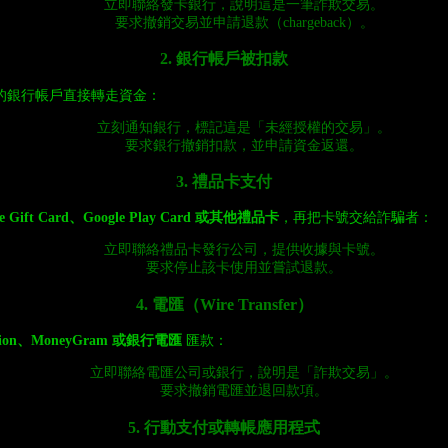
立即聯絡發卡銀行，說明這是一筆詐欺交易。
要求撤銷交易並申請退款（chargeback）。
2. 銀行帳戶被扣款
的銀行帳戶直接轉走資金：
立刻通知銀行，標記這是「未經授權的交易」。
要求銀行撤銷扣款，並申請資金返還。
3. 禮品卡支付
le Gift Card、Google Play Card 或其他禮品卡
，再把卡號交給詐騙者：
立即聯絡禮品卡發行公司，提供收據與卡號。
要求停止該卡使用並嘗試退款。
4. 電匯（Wire Transfer）
Union、MoneyGram 或銀行電匯
匯款：
立即聯絡電匯公司或銀行，說明是「詐欺交易」。
要求撤銷電匯並退回款項。
5. 行動支付或轉帳應用程式