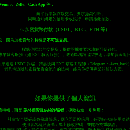
Venmo、Zelle、Cash App
等：
向平台舉報詐欺交易，要求撤銷付款。
同時通知綁定的信用卡或銀行，申請撤銷扣款。
6. 加密貨幣付款（USDT、BTC、ETH 等）
況，因為加密貨幣的特性是
不可逆交易
。
聯絡你匯款的交易所，提供證據並要求凍結可疑錢包。
專業駭客服務（如 EXT 駭客服務），透過區塊鏈追蹤技術，增加資金追
遭遇 USDT 詐騙，請盡快與 EXT 駭客工程師（Telegram：@ext_hac
們具備追蹤加密貨幣資金流向的技術，能為你提供專業的解決方案。
如果你提供了個人資訊
接轉帳，而是
誤將個資提供給詐騙者
，導致被進一步利用：
社會安全號碼或身份證號碼：應立即監控信用，必要時申請信用凍結
使用者名稱與密碼：馬上修改密碼，並開啟雙重驗證。
碼與簡訊控制權：聯絡電信公司，重新掌控門號，防止被做 SIM 卡交換（SI