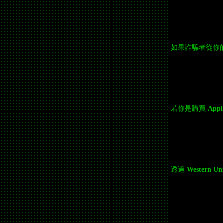
如果詐騙者從你
若你是購買
App
透過
Western 