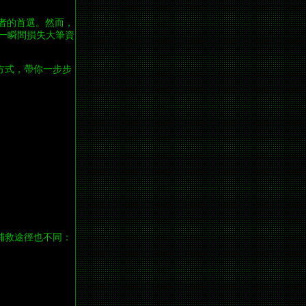
者的首選。然而，
一瞬間損失大筆資
方式，帶你一步步
補救途徑也不同：