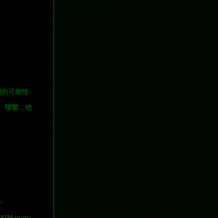
回的可能性。
k） 聯繫，他
。
M swap）。