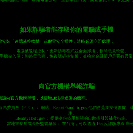
如果詐騙者能存取你的電腦或手機
你安裝「遠端遙控軟體」或假冒安全插件，這時必須立即處理：
電腦被遠端控制：更新防毒程式並全面掃描，刪除惡意軟體。
手機被入侵：聯絡電信商，恢復號碼控制權，並檢查金融帳戶是否有異常
向官方機構舉報詐騙
應該向官方機構舉報，以便增加法律追訴的機率。
易委員會（FTC）： 網站：ReportFraud.ftc.gov 他們會蒐集案例數
庫。
IdentityTheft.gov： 提供身份盜用相關的自助指引與補救措施。
當地警察局或金融監管單位： 在台灣，可以透過 165 反詐騙專線 舉