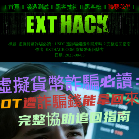
[
首頁
]
[
滲透測試
]
[
黑客技術
]
[
黑客松
]
[
聯繫我們
]
標題: 虛擬貨幣詐騙必讀：USDT 遭詐騙錢能拿回來嗎？完整追回指南
作者: EXTHACK.COM 虛擬幣追回駭客
日期: 2025-09-05