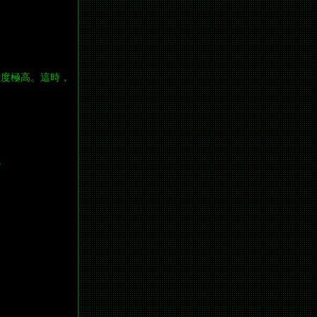
度極高。這時，
。