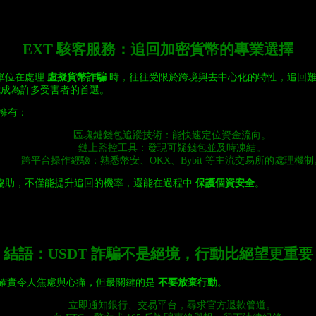
EXT 駭客服務：追回加密貨幣的專業選擇
單位在處理
虛擬貨幣詐騙
時，往往受限於跨境與去中心化的特性，追回難
成為許多受害者的首選。
師擁有：
區塊鏈錢包追蹤技術：能快速定位資金流向。
鏈上監控工具：發現可疑錢包並及時凍結。
跨平台操作經驗：熟悉幣安、OKX、Bybit 等主流交易所的處理機制
協助，不僅能提升追回的機率，還能在過程中
保護個資安全
。
結語：USDT 詐騙不是絕境，行動比絕望更重要
詐騙確實令人焦慮與心痛，但最關鍵的是
不要放棄行動
。
立即通知銀行、交易平台，尋求官方退款管道。