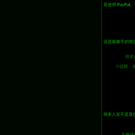
若使用
PayPal、
這是最棘手的情
尋求
小提醒：如果
很多人並不是直
手機號