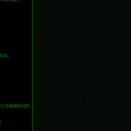
扣款。
據，建立詐騙趨勢資料
報。