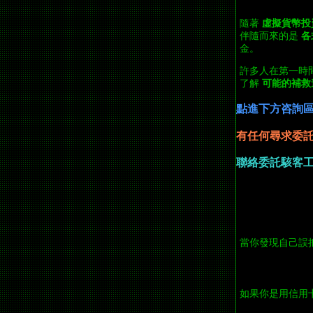
隨著
虛擬貨幣投
伴隨而來的是
各
金。
許多人在第一時
了解
可能的補救
點進下方咨詢
有任何尋求委
聯絡委託駭客
當你發現自己誤
如果你是用信用