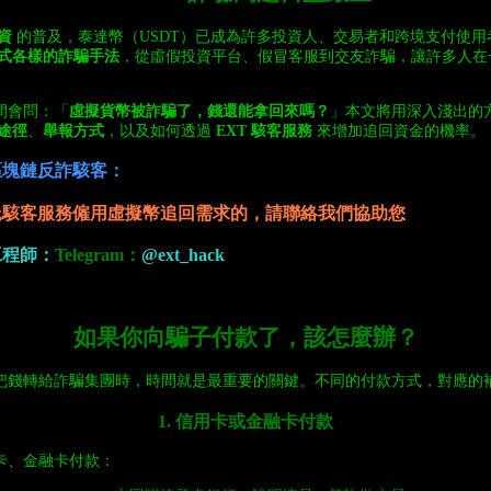
資
的普及，泰達幣（USDT）已成為許多投資人、交易者和跨境支付使用
式各樣的詐騙手法
，從虛假投資平台、假冒客服到交友詐騙，讓許多人在
間會問：「
虛擬貨幣被詐騙了，錢還能拿回來嗎？
」本文將用深入淺出的
途徑
、
舉報方式
，以及如何透過
EXT 駭客服務
來增加追回資金的機率。
區塊鏈反詐駭客：
託駭客服務僱用虛擬幣追回需求
的
，請聯絡我們協助您
工程師：
Telegram：
@ext_hack
如果你向騙子付款了，該怎麼辦？
把錢轉給詐騙集團時，時間就是最重要的關鍵。不同的付款方式，對應的
1. 信用卡或金融卡付款
卡、金融卡付款：