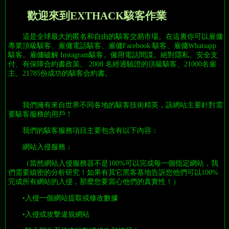
歡迎來到EXTHACK駭客作業
這是全球最大的匿名和自由的駭客交易市場。在這裏你可以雇傭
專業頂級駭客、雇傭電話駭客、雇傭Facebook 駭客、雇傭Whatsapp
駭客。雇傭破解 Instagram駭客。僱用電話間諜。絕對隱私、安全支
付、有保障合約書政策。 2008 名經過驗證的頂級駭客、21000名雇
主、21785份成功的駭客合約書。
我們擁有來自世界不同各地的駭客技術精英，該網站主要針對需
要駭客服務的用戶！
我們的駭客服務項目主要包含有以下內容：
網站入侵服務：
（當然網站入侵服務器不是100%可以完成每一個指定網站，我
們需要縝密的分析研究！如果有其它黑客基地告訴您他們可以100%
完成所有網站的入侵，那麼您要當心他們的真實性！）
•入侵一個網站提取或修改數據
•入侵或攻擊違規網站