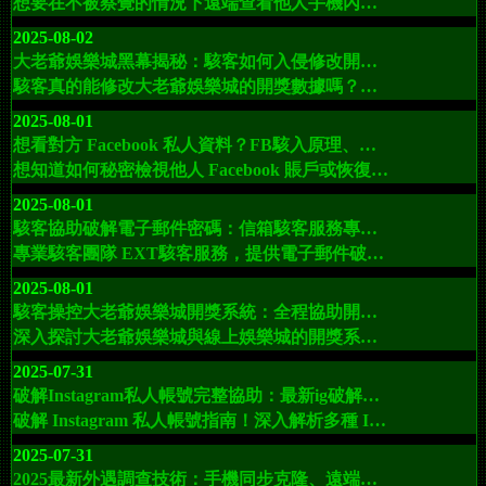
想要在不被察覺的情況下遠端查看他人手機內容？本文深入介紹手機駭入與遠端監控的專業解決方案，教你如何檢視目標的電話本、簡訊、通話記錄、社交媒體訊息，同時保障操作的隱私與安全，並解說為何 EXT駭客服務是最佳選擇。
2025-08-02
大老爺娛樂城黑幕揭秘：駭客如何入侵修改開獎數據全流程
駭客真的能修改大老爺娛樂城的開獎數據嗎？本文以揭秘方式，詳細解析駭客可能的入侵手法與數據操控流程，從滲透到竄改，再到掩蓋痕跡，全方位揭露娛樂城背後的黑暗操作。
2025-08-01
想看對方 Facebook 私人資料？FB駭入原理、破解FB案例與安全解決方案
想知道如何秘密檢視他人 Facebook 賬戶或恢復被盜帳號？本篇文章深入解析 Facebook 駭入手段、真實案例與防護方法，並介紹 EXThack駭客聯盟提供的專業技術協助，幫您解決一切 FB 賬戶困擾。
2025-08-01
駭客協助破解電子郵件密碼：信箱駭客服務專業找回被盜與遺忘或停權信箱
專業駭客團隊 EXT駭客服務，提供電子郵件破解與帳號恢復服務，幫助找回遺失密碼、被駭帳號及被封鎖信箱。安全、保密、高效，支援 Gmail、Yahoo、Outlook 等主流信箱。
2025-08-01
駭客操控大老爺娛樂城開獎系統：全程協助開獎號碼修改
深入探討大老爺娛樂城與線上娛樂城的開獎系統安全性，揭露駭客可能操控的環節與真實案例，並提供玩家如何辨別平台是否公平可靠的指南。
2025-07-31
破解Instagram私人帳號完整協助：最新ig破解技巧、案例與匿名檢視技術方法
破解 Instagram 私人帳號指南！深入解析多種 IG 破解技巧、實際案例與安全防護方法，並推薦 EXT駭客服務協助您匿名檢視限時動態與貼文。
2025-07-31
2025最新外遇調查技術：手機同步克隆、遠端手機監控、手機GPS定位一次掌握真相