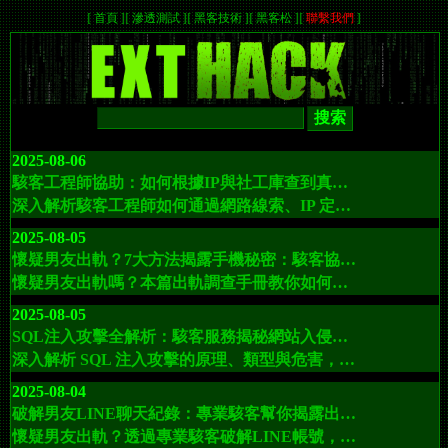
[
首頁
]
[
滲透測試
]
[
黑客技術
]
[
黑客松
]
[
聯繫我們
]
2025-08-06
駭客工程師協助：如何根據IP與社工庫查到真人身份，完整網路找人定位流程解析
深入解析駭客工程師如何通過網路線索、IP 定位、社工庫查詢等技術手段找到目標人物，包括身份證號查詢個人資訊、網路足跡分析與數位追蹤的全過程。本文由 EXT駭客服務提供技術解析，適合對網路安全、數位偵查有興趣的讀者。
2025-08-05
懷疑男友出軌？7大方法揭露手機秘密：駭客協助解鎖LINE、WhatsApp、GPS定位全紀錄！
懷疑男友出軌嗎？本篇出軌調查手冊教你如何有效監控對方手機、社群帳號、GPS位置等，並透過 EXThack駭客聯盟 獲得專業協助，揭開手機裡隱藏的秘密，幫助你做出正確決定。
2025-08-05
SQL注入攻擊全解析：駭客服務揭秘網站入侵與數據庫資訊竊取技術
深入解析 SQL 注入攻擊的原理、類型與危害，揭露駭客如何利用漏洞竊取網站伺服器數據庫中的敏感資訊，並介紹 EXT駭客服務在入侵與安全測試上的專業能力。
2025-08-04
破解男友LINE聊天紀錄：專業駭客幫你揭露出軌真相，不再被背叛欺騙
懷疑男友出軌？透過專業駭客破解LINE帳號，恢復隱藏聊天與通話紀錄，讓你不再寢食難安。了解如何安全、有效地查明感情真相。