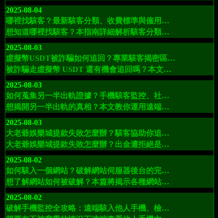
2025-08-04
哪裡找駭客？最新駭客分類、收費標準與僱用流程全攻略：駭客服務專業指南
想知道哪裡找駭客？本指南詳細解析駭客分類、專案匹配方法、收費標準與安全僱用流程。EXT駭客服務為您提供專業、高效且全程保密的駭客協助。
2025-08-03
虛擬幣USDT被詐騙如何追回？專業駭客揭密區塊鏈追蹤與虛擬幣資金追回技術
被詐騙走虛擬幣 USDT 還有機會追回嗎？本文深入解析詐騙類型、應對流程，並介紹 EXT 駭客反詐工程師如何透過區塊鏈追蹤技術協助你追回被騙的虛擬資產！
2025-08-03
如何蒐集另一半出軌證據？手機駭客監控、社交媒體查看追蹤完整協助
想揭開另一半出軌的真相？本文教你運用遠端手機駭客監控技術與專業的 EXThack駭客聯盟支援，從社交媒體、GPS、郵件到即時通訊全面鎖定證據，讓出軌無所遁形。
2025-08-03
大老爺娛樂城提款失敗怎麼辦？駭客協助你追回資金、討回被卡的錢財
大老爺娛樂城提款失敗怎麼辦？出金遭拒絕是否就是詐騙？本篇文章深入解析娛樂城提款失敗原因，並介紹 EXT駭客服務 如何協助你追回資金、討回被卡款項，提升成功率遠高於一般報案。
2025-08-02
如何駭入一個網站？破解網站伺服器後台的完整技術協助【2025最新版】
想了解網站如何被破解？本篇將揭示各種網站入侵手法與伺服器弱點分析，並提供專業駭客工程師協助，適用於數據修改、漏洞測試與滲透評估等需求。立即聯繫 EXT駭客服務，取得一對一技術支援！
2025-08-02
破解手機監控全攻略：遠端駭入他人手機、檢視訊息與通話記錄的技術方法