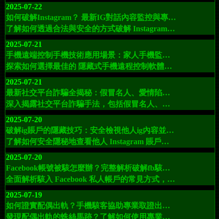
2025-07-22
如何破解Instagram？ 最新IG對話內容監控與專業破解ig駭客推薦
了解如何透過合法與安全的方式破解 Instagram 帳戶、查看對方 IG 對話記錄，保障孩子與親人的網路安全。本指南介紹最佳黑客工具、完整操作方法與專業駭客服務推薦。
2025-07-21
手機遠端控制手機技術應用場景：家人手機監控、企業管理與秘密手機操控
探索如何選擇最佳的 隱藏式手機遠程控制軟體，提升工作效率並確保數據安全與隱私保護。本篇文章深入解析 手機遠程控制技術 的應用場景，包括 家長監控軟體 和 企業管理，並介紹如何通過 EXT駭客服務 提升軟體的安全性，保護您的設備免受威脅。
2025-07-21
最新社交平台詐騙全揭秘：假冒名人、愛情陷阱與假交易平台詐騙應對，反詐駭客協助追回被騙的虛擬幣資金
深入揭露社交平台詐騙手法，包括假冒名人、愛情陷阱與假交易平台，教你如何防範，以及如何透過 EXT駭客服務 專業團隊追回被騙的虛擬幣資金。
2025-07-20
破解ig賬戶的隱藏技巧：安全檢視他人ig內容並保護自己的賬戶免受攻擊
了解如何安全隱秘地查看他人 Instagram 賬戶內容，並學習如何保護自己的 Instagram 賬戶免受駭客攻擊。專業駭客協助，助您恢復被盜賬戶。
2025-07-20
Facebook帳號被駭怎麼辦？完整解析破解fb駭入手法、真實案例與專業恢復fb指南
全面解析駭入 Facebook 私人帳戶的常見方式，包括釣魚攻擊、密碼破解、惡意軟體、社會工程學和漏洞利用，結合真實案例、風險影響和防護建議。尋求專業協助可聯絡 EXT駭客服務團隊（Telegram：@ext_hack），守護您的數位安全。
2025-07-19
如何證實配偶出軌？手機駭客協助專業取證出軌證據與監控手機內容服務
發現配偶出軌的蛛絲馬跡？了解如何使用專業監控工具收集證據，並尋求 EXT Hack駭客聯盟 的協助，快速確定真相，保護自己的權益。