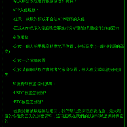
•駭入辦公系統進行數據修改和拷貝！
APP入侵服務：
•任意一款欺詐類或不合法APP程序的入侵
•正規APP程序入侵服務需要進行分析避險!具體操作詳細探討!
定位服務:
•定位一個人的手機高精度地理位置，包括高度!(一般指樓層的高
度)
•定位一台電腦位置
•定位某個網站欺詐實施者的家庭位置，最大程度幫助您挽回損
失!
加密貨幣被盜追回服務：
•USDT被盜怎麼辦?
•BTC被盜怎麼辦?
•虛擬貨幣被欺騙無法追回，我們幫助您採取必要措施，最大程
度的恢復您丟失的加密貨幣，這項服務在我們的技術領域是獨特保密
的!