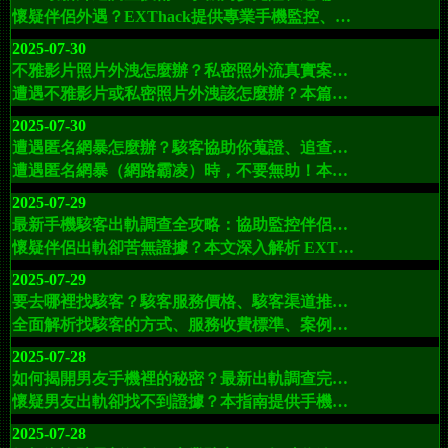
懷疑伴侶外遇？EXThack提供專業手機監控、GPS定位追蹤、即時畫面同步與手機克隆服務，助你揭開真相，掌握第一手證據。
2025-07-30
不雅影片照片外洩怎麼辦？私密照外流真實案例：專業駭客服務刪除私密影像照片完整協助
遭遇不雅影片或私密照片外洩該怎麼辦？本篇透過真實案例解析，教你如何委託 EXTHACK 駭客菁英快速刪除影片、追蹤散播者，並保護數位隱私安全。
2025-07-30
遭遇匿名網暴怎麼辦？駭客協助你蒐證、追查、刪文全攻略
遭遇匿名網暴（網路霸凌）時，不要無助！本文深入解析如何蒐集證據、申訴刪文、追查攻擊者身份，並介紹 EXT駭客（EXThack）技術協助，讓你在面對網路攻擊時有方法、有力量反擊。
2025-07-29
最新手機駭客出軌調查全攻略：協助監控伴侶手機、追蹤定位、同步手機螢幕
懷疑伴侶出軌卻苦無證據？本文深入解析 EXThack 專業手機駭客服務，幫助你監控手機、同步屏幕、追蹤定位，揭開隱藏真相。安全、隱密、專業，專為追求真相的你而設。
2025-07-29
要去哪裡找駭客？駭客服務價格、駭客渠道推薦與安全委託全解析
全面解析找駭客的方式、服務收費標準、案例參考，幫助你安全高效地找到專業駭客。瞭解如何透過 EXT駭客服務獲得透明價格和頂級技術支持，避免被騙。
2025-07-28
如何揭開男友手機裡的秘密？最新出軌調查完整指南，專業手機駭客助你破解出軌真相
懷疑男友出軌卻找不到證據？本指南提供手機監控全攻略，從聊天紀錄、GPS 到隱藏照片，搭配 EXThack 駭客專業協助，幫你揭開真相。
2025-07-28