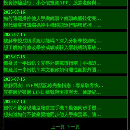
投資詐騙盛行，小心假投資APP、股票老師與虛擬貨幣陷阱！本篇詳解常見詐騙手法與應對方式，教你如何透過 EXT駭客服務追回被騙資金。
2025-07-16
如何遠端操控他人手機鏡頭？鏡頭喚醒技術完整解析（最新駭客手法曝光）
現代駭客可遠端操控手機鏡頭進行秘密監控，鏡頭成為新型間諜工具。本文解析鏡頭喚醒技術，揭露駭客入侵手法與防範建議，並介紹 EXThack駭客聯盟提供的專業技術支援。
2025-07-15
破解學校成績系統可能嗎？深入分析學校網站漏洞與駭客修改成績手法
想了解如何修改學校成績或駭入學校網站系統？本篇文章將揭露駭客如何滲透學校系統、數據變更的運作方式，並解析 EXT駭客服務如何提供一對一專業技術支援。
2025-07-15
懷疑另一半出軌？完整外遇蒐證指南｜手機追蹤、LINE對話、外遇取證一次搞懂
懷疑另一半出軌？本文教你如何理性面對外遇，使用有效方式蒐證。從法律觀點到實務操作，告訴你該怎麼做，並推薦 EXT駭客服務協助你安全、高效找出真相。
2025-07-15
破解男友LINE對話記錄完整指南：專業駭客恢復line聊天與通話紀錄的技術方法
完整解析破解 LINE 帳號與恢復聊天、通話紀錄的方法，揭露駭客攻擊手法，並介紹如何透過 Exthack 駭客聯盟尋求專業協助，保障資訊安全並釐清感情真相。
2025-07-14
如何不被發現地遠端監控手機？最強同步手機熒幕破解技術
想知道如何不被察覺地同步他人手機螢幕、遠端查看手機資訊？本篇將完整介紹遠端手機監控技術、應用場景與安全性分析，並推薦 EXT駭客服務提供最專業協助。
上一頁
下一頁