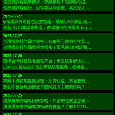
假投資詐騙最新解析：專業駭客工程師助你追回虛擬幣資產，遠離陷阱！
假投資詐騙橫行，受害者財損慘重。本文深入解析詐騙手法、揭露受害者常見陷阱，並介紹如何透過 EXT駭客服務 專業反詐駭客工程師追蹤資金流向，協助快速追回虛擬幣與數位資產，重拾安全感。
2025-07-27
ig偷看與外遇抓包完整指南：破解ig私訊對話內容、調查伴侶外遇行為
最新 IG 出軌調查指南：教你如何合法查看 Instagram 私訊、抓包伴侶外遇證據。推薦專業駭客服務與 Spyera 工具，安全守護你的感情和家庭。
2025-07-27
台灣徵信社詐騙大揭密：18種黑心徵信社常見詐騙手法與破解指南
台灣徵信社詐騙案例大揭密！常見的 18 種詐騙手法詳解，包括合成照、假問路、抓姦演習、假醫療證明等。帶你認清詐騙套路，避免受害。尋求破解徵信社騙局與網路安全支援，聯絡專業 EXT駭客工程師。
2025-07-26
選擇台灣頂級駭客服務平台：專業駭客解決方案保障網路安全
Exthack 提供全方位的專業駭客服務，從滲透測試到數據恢復，幫助企業和個人保障網絡安全。立即聯繫 Exthack，選擇專業的數位解決方案，防範各種網絡威脅。
2025-07-26
專業手機駭客服務揭密：如何快速、不被發現地查閱對方手機訊息與應用程式
想在不被發現的情況下查閱對方手機資訊嗎？ 探索 EXT 駭客服務如何以專業、安全且高效的方式協助你掌握訊息、應用程式與行蹤，嚴格保護用戶隱私，並提供全天候技術支援。
2025-07-25
虛擬貨幣詐騙追回全攻略：加密錢包被盜怎麼辦？專業駭客協助幫你追蹤資金找回損失
遭遇虛擬幣詐騙或加密錢包被盜？了解 EXTHACK 專業駭客如何追蹤資金、恢復損失，並提供全方位資安防護，幫助全球受害者重新掌控資產。
2025-07-25