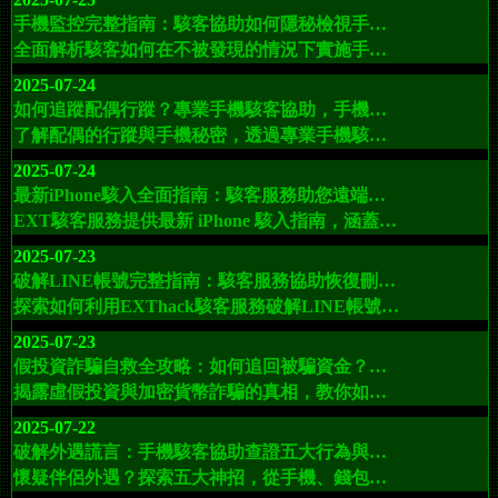
手機監控完整指南：駭客協助如何隱秘檢視手機、監聽與追蹤目標手機資訊
全面解析駭客如何在不被發現的情況下實施手機監控，從情報收集、入侵到隱蔽控制，結合真實案例和防範策略，幫助用戶提升手機隱私保護意識。
2025-07-24
如何追蹤配偶行蹤？專業手機駭客協助，手機定位、即時手機監控與隱密私訊檢視完整指南
了解配偶的行蹤與手機秘密，透過專業手機駭客協助，實現全方位定位、即時監視與隱密檢視手機資訊服務。立即聯絡我們，解決您的疑慮！
2025-07-24
最新iPhone駭入全面指南：駭客服務助您遠端監控蘋果手機通訊、應用程式與 GPS 定位
EXT駭客服務提供最新 iPhone 駭入指南，涵蓋遠端監控蘋果手機、通訊監視、應用行為追蹤與 GPS 定位，幫助您全面掌握數位真相與安全。
2025-07-23
破解LINE帳號完整指南：駭客服務協助恢復刪除訊息、監控line對話聊天記錄與通話
探索如何利用EXThack駭客服務破解LINE帳號，監控聊天記錄，恢復刪除的訊息、監聽通話，全面掌控LINE帳號活動，保護您的權益。立即聯繫我們，獲取專業的駭客協助。
2025-07-23
假投資詐騙自救全攻略：如何追回被騙資金？反詐駭客追回資金服務完整指南
揭露虛假投資與加密貨幣詐騙的真相，教你如何自救與追回損失資金。了解 EXT駭客服務如何用專業技術幫助被害者重獲安心，防止後續詐騙。
2025-07-22
破解外遇謊言：手機駭客協助查證五大行為與證據幫你揭示伴侶出軌真相
懷疑伴侶外遇？探索五大神招，從手機、錢包、汽車到性生活，揭秘出軌真相。需要專業駭客協助？EXT駭客服務助你破解真相。