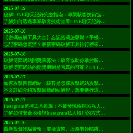
2025-07-19
破解LINE聊天記錄完整指南：專業駭客技術協助，安全查看他人LINE對話不被發現
了解如何透過專業駭客技術查看LINE聊天記錄，掌握駭客入侵LINE帳號的常見手段，並學習如何保護您的帳戶安全，避免成為駭客攻擊的受害者。
2025-07-18
【密碼破解工具大全】忘記密碼怎麼辦？手機、電腦、社群帳號全方位解鎖密碼
忘記密碼怎麼辦？最新密碼破解工具排行榜來了！涵蓋手機、電腦、社群帳號、WiFi 與攝影機密碼破解技術，協助你找回帳號、恢復權限，並提供委託駭客諮詢聯絡方式！
2025-07-18
破解博弈網站開獎演算法：駭客協助你掌控勝率關鍵！
破解博弈網站的開獎機制是否真的可能？EXT駭客聯盟提供專業黑帽駭客委託服務，協助用戶操控開獎數據、修改中獎結果，或加強網站安全防禦。本篇全面解析攻擊手法與破解策略，揭開網賭背後的數位陰影。
2025-07-17
如何攻擊目標網站：駭客是怎樣攻擊網站攻擊社交軟體賬戶攻擊伺服器的
本文詳細介紹攻擊目標網站過程，想要進行這樣的攻擊，通常需要專業的技術團隊，而EXT駭客服務正是這方面的專家，他們可以提供全方位的協助，確保攻擊網站行動的成功與精確。
2025-07-17
Instagram監控工具推薦：不被發現檢視IG私人帳戶的5大方法（含Spyera破解ig實測）
了解如何安全地檢視Instagram私人帳戶的方式，並認識EXT駭客服務聯盟在保障社交媒體隱私與安全方面的專業協助。本文深入探討破解工具、網路威脅、家長監控需求與合法性分析，是每位關心網路安全者不可錯過的資訊資源。
2025-07-16
最新投資詐騙警報：虛擬貨幣、股票老師陷阱曝光！如何快速自救與資金追回？